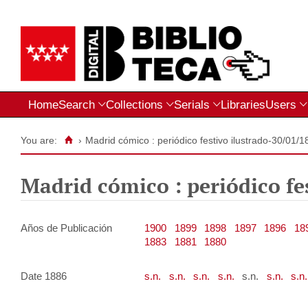
Home
Search
Collections
Serials
Libraries
Users
You are:
›
Madrid cómico : periódico festivo ilustrado-30/01/1
Madrid cómico : periódico fe
Años de Publicación
1900
1899
1898
1897
1896
18
1883
1881
1880
Date 1886
s.n.
s.n.
s.n.
s.n.
s.n.
s.n.
s.n