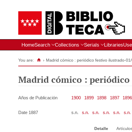
Home
Search
Collections
Serials
Libraries
Use
You are:
›
Madrid cómico : periódico festivo ilustrado-01
Madrid cómico : periódico 
Años de Publicación
1900
1899
1898
1897
1896
Date 1887
s.n.
s.n.
s.n.
s.n.
s.n.
s.n.
Detalle
Artículo