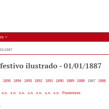
rs
/01/1887
festivo ilustrado
-
01/01/1887
1895
1894
1893
1892
1891
1890
1889
1888
1887
1886
s.n.
s.n.
s.n.
s.n.
s.n.
s.n.
s.n.
Posteriores
s