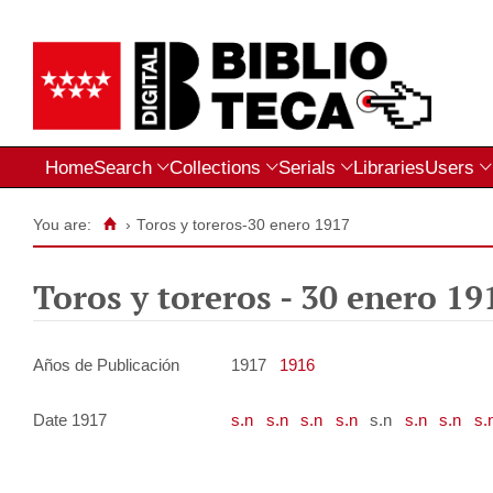
Home
Search
Collections
Serials
Libraries
Users
You are:
›
Toros y toreros-30 enero 1917
Toros y toreros
-
30 enero 19
Años de Publicación
1917
1916
Date 1917
s.n
s.n
s.n
s.n
s.n
s.n
s.n
s.