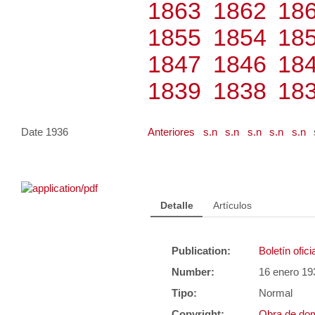
1863
1862
18
1855
1854
18
1847
1846
18
1839
1838
18
Date 1936
Anteriores
s.n
s.n
s.n
s.n
s.n
Detalle
Artículos
Publication:
Boletín ofic
Number:
16 enero 19
Tipo:
Normal
Copyright:
Obra de dom