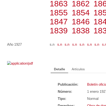
1863
1862
18
1855
1854
18
1847
1846
18
1839
1838
18
Año 1927
s.n
s.n
s.n
s.n
s.n
s.n
s.n
s.
Detalle
Artículos
Publicación:
Boletín ofic
Número:
1 enero 192
Tipo:
Normal
Derechos:
Obra de dom