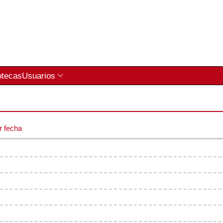
otecas
Usuarios
r fecha