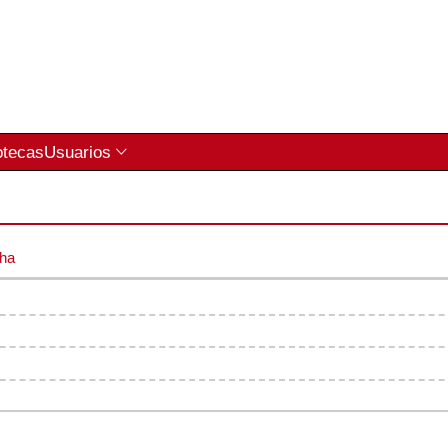
otecas
Usuarios
cha