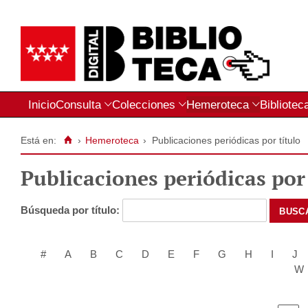
Inicio
Consulta
Colecciones
Hemeroteca
Bibliotec
Está en:
›
Hemeroteca
›
Publicaciones periódicas por título
Publicaciones periódicas por 
Búsqueda por título:
#
A
B
C
D
E
F
G
H
I
J
W