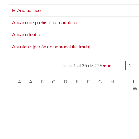
El Año político
Anuario de prehistoria madrileña
Anuario teatral
Apuntes : [periódico semanal ilustrado]
1 al 25 de 279
1
#
A
B
C
D
E
F
G
H
I
J
W