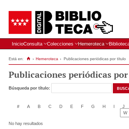
Inicio
Consulta
Colecciones
Hemeroteca
Bibliotec
Está en:
›
Hemeroteca
›
Publicaciones periódicas por título
Publicaciones periódicas por 
Búsqueda por título:
#
A
B
C
D
E
F
G
H
I
J
W
No hay resultados