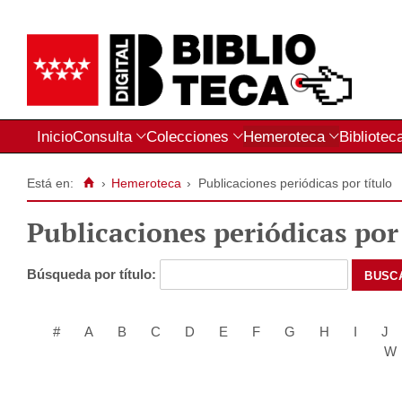
Inicio
Consulta
Colecciones
Hemeroteca
Bibliotec
Está en:
›
Hemeroteca
›
Publicaciones periódicas por título
Publicaciones periódicas por 
Búsqueda por título:
#
A
B
C
D
E
F
G
H
I
J
W