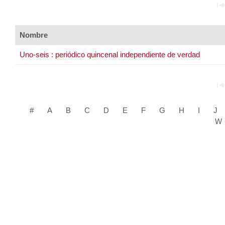
Nombre
Uno-seis : periódico quincenal independiente de verdad
#
A
B
C
D
E
F
G
H
I
J
W