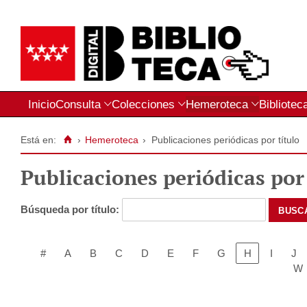
Inicio
Consulta
Colecciones
Hemeroteca
Bibliotec
Está en:
›
Hemeroteca
›
Publicaciones periódicas por título
Publicaciones periódicas por 
Búsqueda por título:
#
A
B
C
D
E
F
G
H
I
J
W