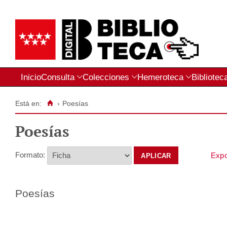
Inicio
Consulta
Colecciones
Hemeroteca
Bibliotec
Está en:
›
Poesías
Poesías
Formato:
Poesías