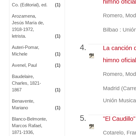
himno oficia
Co. (Editorial), ed.
(1)
Romero, Mod
Arozamena,
Jesús María de,
Bilbao : Unió
1918-1972,
letrista.
(1)
Auteri-Pomar,
La canción d
Michele
(1)
himno oficial
Avenel, Paul
(1)
Romero, Mod
Baudelaire,
Charles, 1821-
Madrid (Carre
1867
(1)
Unión Musical
Benavente,
Mariano
(1)
"El Caudillo
Blanco-Belmonte,
Marcos Rafael,
Cotarelo, Fr
1871-1936,