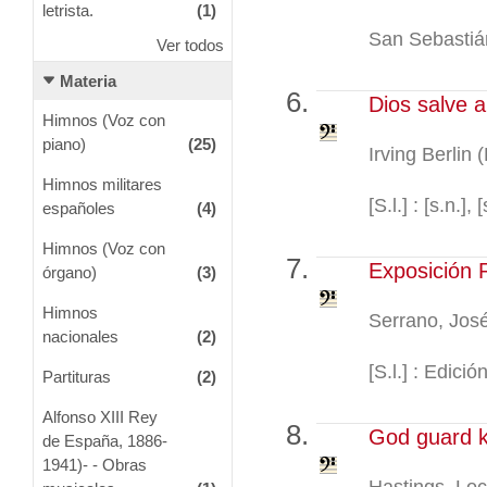
letrista.
(1)
San Sebastián 
Ver todos
Materia
Dios salve 
Himnos (Voz con
piano)
(25)
Irving Berlin (
Himnos militares
[S.l.] : [s.n.], [
españoles
(4)
Himnos (Voz con
Exposición 
órgano)
(3)
Himnos
Serrano, Jos
nacionales
(2)
[S.l.] : Edición
Partituras
(2)
Alfonso XIII Rey
God guard 
de España, 1886-
1941)- - Obras
Hastings, Loc