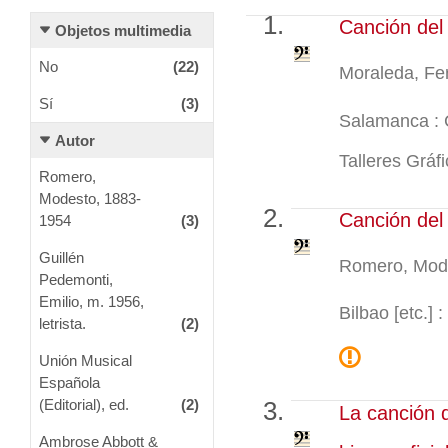
Canción del 
Objetos multimedia
No
(22)
Moraleda, Fe
Sí
(3)
Salamanca : C
Autor
Talleres Gráfi
Romero,
Modesto, 1883-
Canción del 
1954
(3)
Guillén
Romero, Mod
Pedemonti,
Emilio, m. 1956,
Bilbao [etc.]
letrista.
(2)
Unión Musical
Española
(Editorial), ed.
(2)
La canción d
Ambrose Abbott &