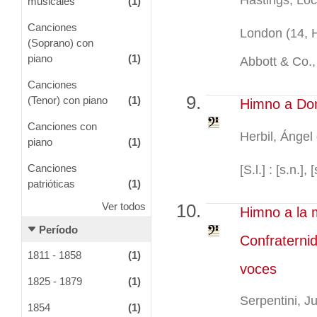
musicales
(1)
Canciones
London (14, 
(Soprano) con
piano
(1)
Abbott & Co., 
Canciones
(Tenor) con piano
(1)
Himno a Don
Canciones con
Herbil, Ángel 
piano
(1)
Canciones
[S.l.] : [s.n.], [
patrióticas
(1)
Ver todos
Himno a la 
Período
Confraterni
1811 - 1858
(1)
voces
1825 - 1879
(1)
Serpentini, J
1854
(1)