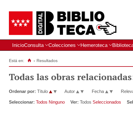
Inicio
Consulta
Colecciones
Hemeroteca
Bibliotec
Está en:
›
Resultados
Todas las obras relacionadas
Ordenar por:
Título
Autor
Fecha
Relev
Seleccionar:
Todos
Ninguno
Ver:
Todos
Seleccionados
Se