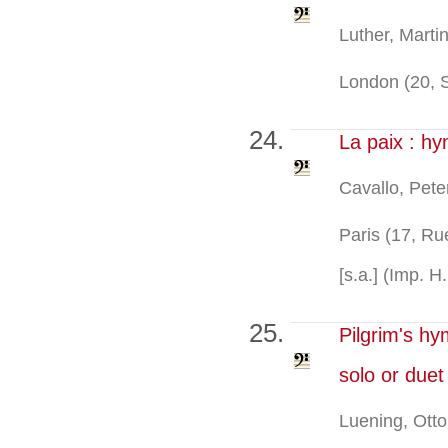
Luther, Marti
London (20, S
La paix : hy
Cavallo, Pete
Paris (17, Ru
[s.a.] (Imp. 
Pilgrim's hy
solo or duet
Luening, Ott