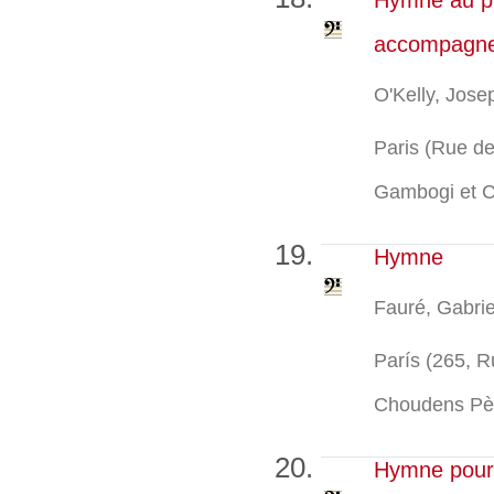
Hymne au pr
accompagnem
O'Kelly, Jos
Paris (Rue de
Gambogi et Cie
Hymne
Fauré, Gabri
París (265, R
Choudens Père
Hymne pour 