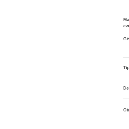
Ma
ev
Gé
Ti
De
Ot