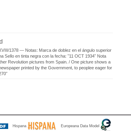
d
VIII/1378 — Notas: Marca de doblez en el ángulo superior
cha Sello en tinta negra con la fecha: "11 OCT 1934" Nota
ther Revolution pictures from Spain. / One picture shows a
y newspaper printed by the Government, to peoplee eager for
270"
Hispana
Europeana Data Model