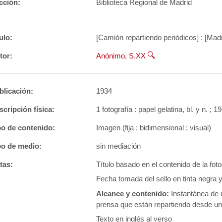
cción:
Biblioteca Regional de Madrid
ulo:
[Camión repartiendo periódicos] : [Madr
tor:
Anónimo, S.XX
blicación:
1934
scripción física:
1 fotografía : papel gelatina, bl. y n.
po de contenido:
Imagen (fija ; bidimensional ; visual)
po de medio:
sin mediación
tas:
Título basado en el contenido de la fot
Fecha tomada del sello en tinta negra y
Alcance y contenido: 
Instantánea de 
prensa que están repartiendo desde un
Texto en inglés al verso