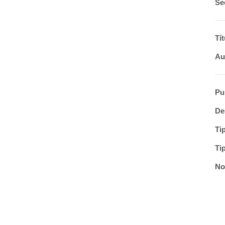
Se
Tít
Au
Pu
De
Ti
Ti
No