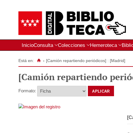
Inicio
Consulta
Colecciones
Hemeroteca
Bibli
Está en:
›
[Camión repartiendo periódicos] : [Madrid]
[Camión repartiendo periód
Formato:
[C