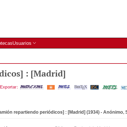
otecas
Usuarios
icos] : [Madrid]
amión repartiendo periódicos] : [Madrid] (1934)
-
Anónimo, 