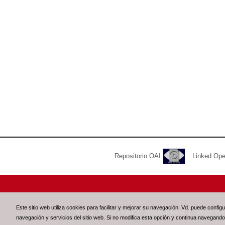
Repositorio OAI
Linked Op
Este sitio web utiliza cookies para facilitar y mejorar su navegación. Vd. puede confi
012
Aviso Legal
Accesibilidad
Mapa We
navegación y servicios del sitio web. Si no modifica esta opción y continua navegand