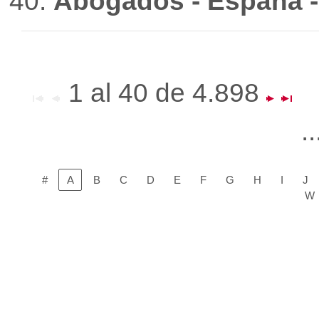
Abogados - España - 
1 al 40 de 4.898
.
#
A
B
C
D
E
F
G
H
I
J
W