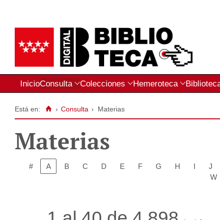
Inicio
Consulta
Colecciones
Hemeroteca
Bibliotec
Está en:
›
Consulta
›
Materias
Materias
#
A
B
C
D
E
F
G
H
I
J
W
1 al 40 de 4.898