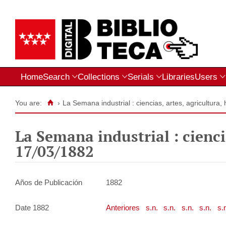
Home
Search
Collections
Serials
Libraries
Users
You are:
›
La Semana industrial : ciencias, artes, agricultura
La Semana industrial : ciencia
17/03/1882
Años de Publicación
1882
Date 1882
Anteriores
s.n.
s.n.
s.n.
s.n.
s.