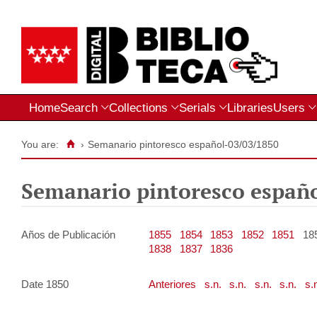
Home
Search
Collections
Serials
Libraries
Users
You are:
›
Semanario pintoresco español-03/03/1850
Semanario pintoresco españ
Años de Publicación
1855
1854
1853
1852
1851
18
1838
1837
1836
Date 1850
Anteriores
s.n.
s.n.
s.n.
s.n.
s.