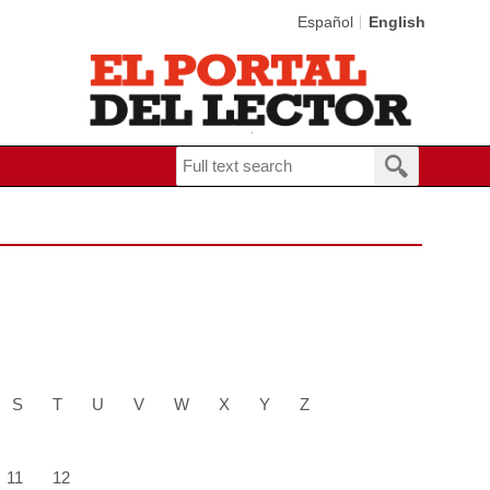
Español
English
S
T
U
V
W
X
Y
Z
11
12