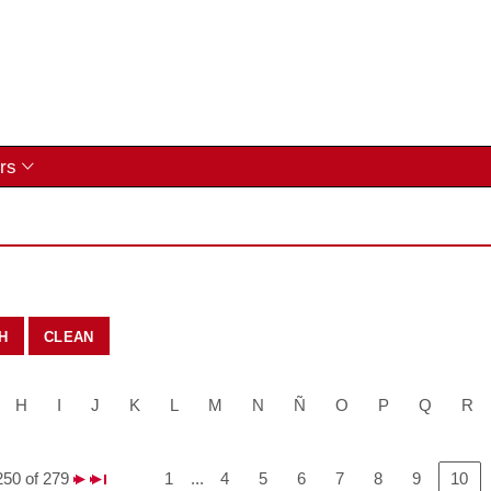
rs
clean
H
I
J
K
L
M
N
Ñ
O
P
Q
R
250 of 279
1
...
4
5
6
7
8
9
10