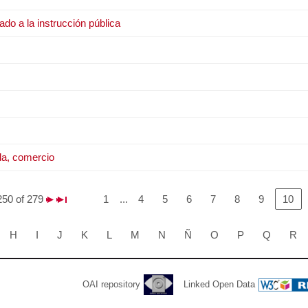
cado a la instrucción pública
nda, comercio
250 of 279
1
...
4
5
6
7
8
9
10
H
I
J
K
L
M
N
Ñ
O
P
Q
R
OAI repository
Linked Open Data