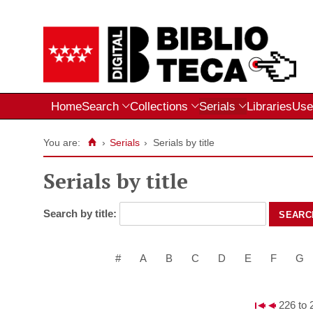
Home
Search
Collections
Serials
Libraries
Use
You are:
›
Serials
›
Serials by title
Serials by title
Search by title:
#
A
B
C
D
E
F
G
226 to 