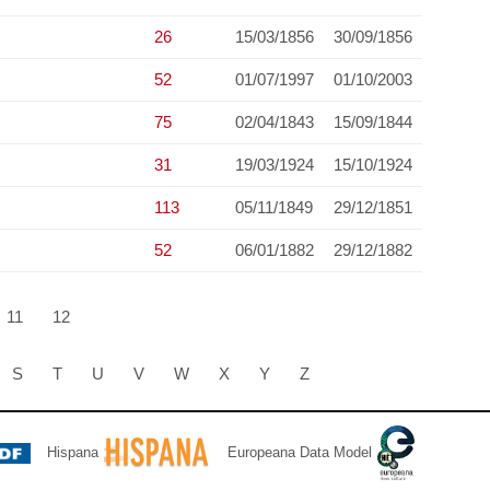
26
15/03/1856
30/09/1856
52
01/07/1997
01/10/2003
75
02/04/1843
15/09/1844
31
19/03/1924
15/10/1924
113
05/11/1849
29/12/1851
52
06/01/1882
29/12/1882
11
12
S
T
U
V
W
X
Y
Z
Hispana
Europeana Data Model