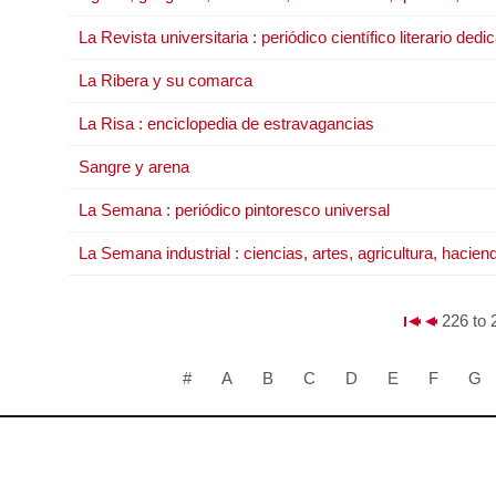
La Revista universitaria : periódico científico literario dedi
La Ribera y su comarca
La Risa : enciclopedia de estravagancias
Sangre y arena
La Semana : periódico pintoresco universal
La Semana industrial : ciencias, artes, agricultura, hacie
226 to 
#
A
B
C
D
E
F
G