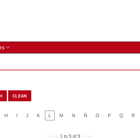
rs
clean
H
I
J
K
L
M
N
Ñ
O
P
Q
R
1 to 9 of 9