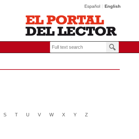
Español
English
S
T
U
V
W
X
Y
Z