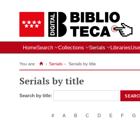
Home
Search
Collections
Serials
Libraries
Use
You are:
›
Serials
›
Serials by title
Serials by title
Search by title:
#
A
B
C
D
E
F
G