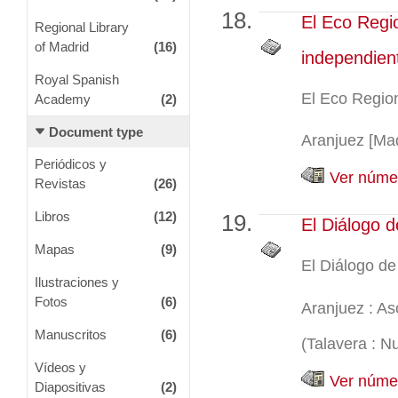
El Eco Regio
Regional Library
of Madrid
(16)
independien
Royal Spanish
El Eco Region
Academy
(2)
Document type
Aranjuez [Madr
Periódicos y
Ver númer
Revistas
(26)
Libros
(12)
El Diálogo d
Mapas
(9)
El Diálogo de
Ilustraciones y
Fotos
(6)
Aranjuez : As
Manuscritos
(6)
(Talavera : N
Vídeos y
Ver númer
Diapositivas
(2)