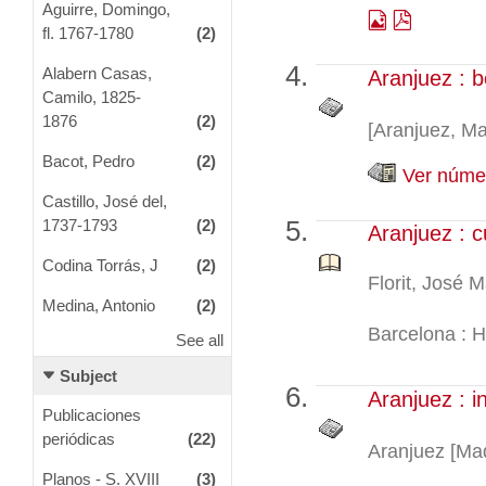
Aguirre, Domingo,
fl. 1767-1780
(2)
Alabern Casas,
Aranjuez : b
Camilo, 1825-
1876
(2)
[Aranjuez, Ma
Bacot, Pedro
(2)
Ver númer
Castillo, José del,
1737-1793
(2)
Aranjuez : c
Codina Torrás, J
(2)
Florit, José M
Medina, Antonio
(2)
Barcelona : H
See all
Subject
Aranjuez : i
Publicaciones
periódicas
(22)
Aranjuez [Mad
Planos - S. XVIII
(3)