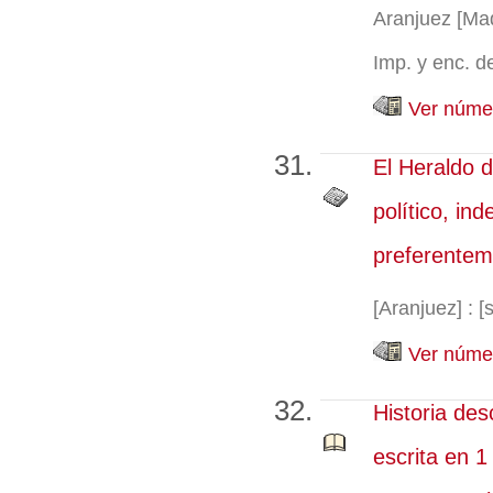
Aranjuez [Madr
Imp. y enc. d
Ver númer
El Heraldo d
político, in
preferentem
[Aranjuez] : [
Ver númer
Historia des
escrita en 1