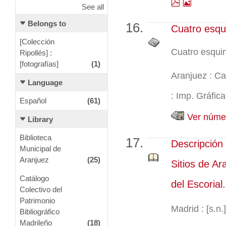
See all
Belongs to
Cuatro esqu
[Colección
Cuatro esqui
Ripollés] :
[fotografías]
(1)
Aranjuez : Ca
Language
: Imp. Gráfica
Español
(61)
Ver númer
Library
Biblioteca
Descripción 
Municipal de
Aranjuez
(25)
Sitios de Ar
Catálogo
del Escorial.
Colectivo del
Patrimonio
Madrid : [s.n
Bibliográfico
Madrileño
(18)