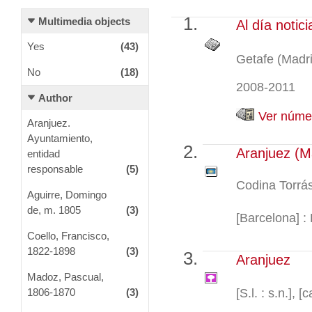
Multimedia objects
Al día notic
Yes
(43)
Getafe (Madri
No
(18)
2008-2011
Author
Ver númer
Aranjuez.
Ayuntamiento,
Aranjuez (Ma
entidad
responsable
(5)
Codina Torrás
Aguirre, Domingo
de, m. 1805
(3)
[Barcelona] : R
Coello, Francisco,
1822-1898
(3)
Aranjuez
Madoz, Pascual,
[S.l. : s.n.], [
1806-1870
(3)