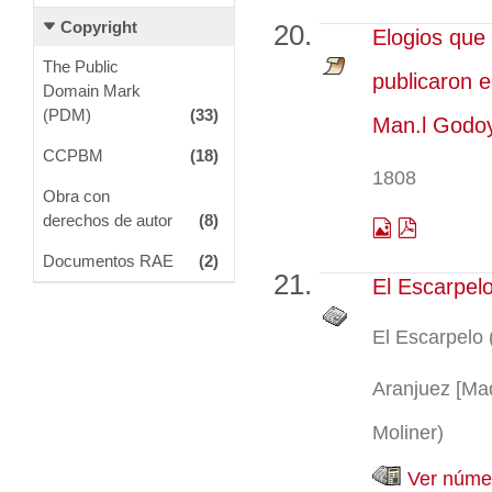
Copyright
Elogios que
The Public
publicaron 
Domain Mark
(PDM)
(33)
Man.l Godoy
CCPBM
(18)
1808
Obra con
derechos de autor
(8)
Documentos RAE
(2)
El Escarpel
El Escarpelo 
Aranjuez [Madr
Moliner)
Ver númer