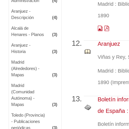
Administración
(4)
Madrid : Bibli
Aranjuez -
1890
Descripción
(4)
Alcalá de
Henares - Planos
(3)
Aranjuez
Aranjuez -
Historia
(3)
Viñas y Rey,
Madrid
(Alrededores) -
Madrid : Bibli
Mapas
(3)
1890 (Impren
Madrid
(Comunidad
Autónoma) -
Boletín info
Mapas
(3)
de España :
Toledo (Provincia)
- Publicaciones
Boletín infor
periódicas
(3)