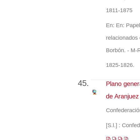
1811-1875
En: En: Pape
relacionados 
Borbón. - M-
1825-1826.
Plano gener
de Aranjuez
Confederación
[S.l.] : Confe