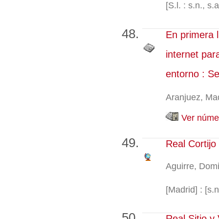
[S.l. : s.n., s.a
En primera l
internet par
entorno : Se
Aranjuez, Madr
Ver númer
Real Cortijo
Aguirre, Dom
[Madrid] : [s.n
Real Sitio y