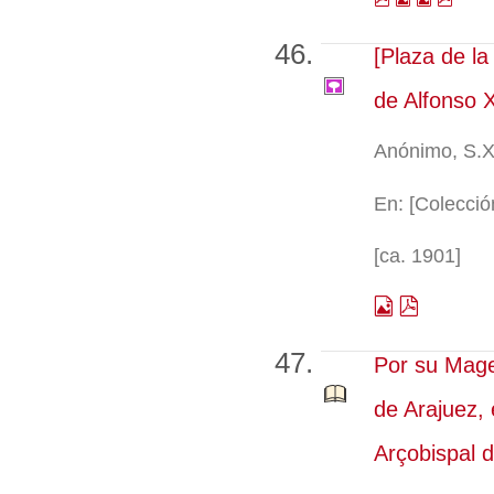
[Plaza de la
de Alfonso X
Anónimo, S.X
En: [Colección
[ca. 1901]
Por su Mage
de Arajuez, 
Arçobispal d