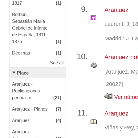
1817
(1)
Aranjuez
Borbón,
Sebastián María
Laurent, J, 
Gabriel de Infante
de España, 1811-
Madrid : J. La
1875
(1)
Décimas
(1)
Aranjuez not
See all
[Aranjuez, Ma
Place
[2002?]
Aranjuez -
Publicaciones
Ver númer
periódicas
(21)
Aranjuez - Planos
(7)
Aranjuez
Aranjuez
(4)
Viñas y Rey,
Aranjuez -