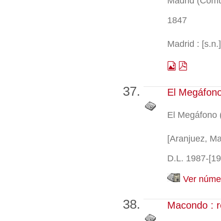
Madrid (Comu
1847
Madrid : [s.n.
El Megáfono 
El Megáfono 
[Aranjuez, Ma
D.L. 1987-[1
Ver númer
Macondo : re