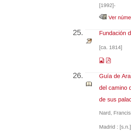
[1992]-
Ver númer
Fundación de
[ca. 1814]
Guía de Aran
del camino d
de sus palac
Nard, Franci
Madrid : [s.n.