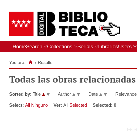
Home
Search
Collections
Serials
Libraries
Users
You are:
›
Results
Todas las obras relacionadas
Sorted by:
Title
Author
Date
Relevanc
Select:
All
Ninguno
Ver:
All
Selected
Selected:
0