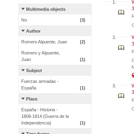
W
3
Multimedia objects
R
No
(3)
C
Author
W
Romero Alpuente, Juan
(2)
3
R
Romero y Alpuente,
Juan
(1)
G
M
Subject
ea
Fuerzas armadas -
W
España
(1)
3
Place
R
C
España - Historia -
1808-1814 (Guerra de la
Independencia)
(1)
Time frame