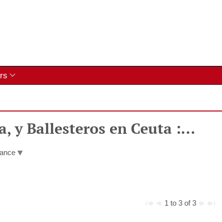
rs
, y Ballesteros en Ceuta :...
vance
1 to 3 of 3