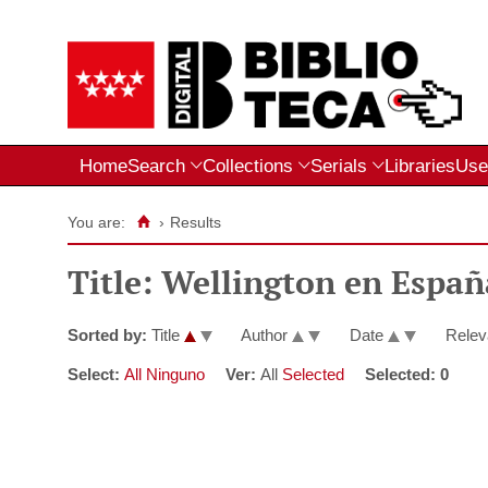
Home
Search
Collections
Serials
Libraries
Use
You are:
›
Results
Title: Wellington en España
Sorted by:
Title
Author
Date
Rele
Select:
All
Ninguno
Ver:
All
Selected
Selected:
0